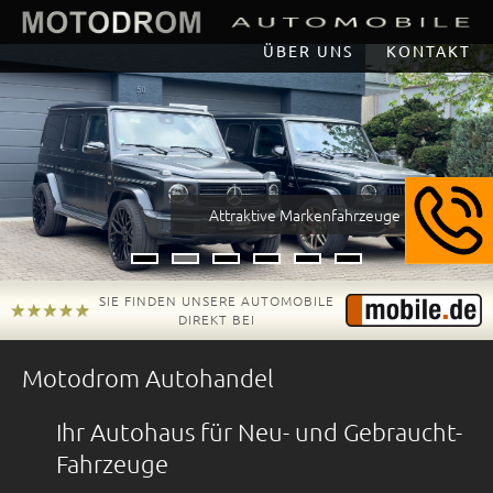
ÜBER UNS
KONTAKT
Attraktive Markenfahrzeuge
Item 1
Item 2
Item 3
Item 4
Item 5
Item 6
SIE FINDEN UNSERE AUTOMOBILE
DIREKT BEI
Motodrom Autohandel
Ihr Autohaus für Neu- und Gebraucht-
Fahrzeuge